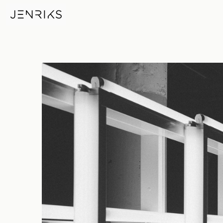
Dan Flavin, Untitled — photo b