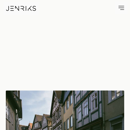
WeidenhäUser StraßE, Marbur