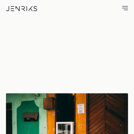
Las Tortugas De Xilitla — pho